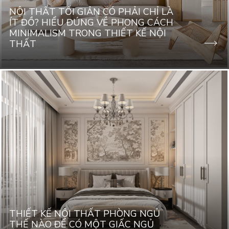
NỘI THẤT TỐI GIẢN CÓ PHẢI CHỈ LÀ
ÍT ĐỒ? HIỂU ĐÚNG VỀ PHONG CÁCH
MINIMALISM TRONG THIẾT KẾ NỘI
THẤT
THIẾT KẾ NỘI THẤT PHÒNG NGỦ
THẾ NÀO ĐỂ CÓ MỘT GIẤC NGỦ