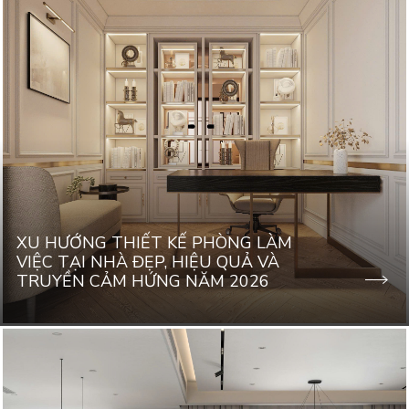
XU HƯỚNG THIẾT KẾ PHÒNG LÀM
VIỆC TẠI NHÀ ĐẸP, HIỆU QUẢ VÀ
TRUYỀN CẢM HỨNG NĂM 2026