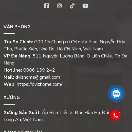
VĂN PHÒNG
Trụ Sở Chính:
G00.15 Chung cư Celesta Rise, Nguyễn Hữu
Thọ, Phước Kiển, Nhà Bè, Hồ Chí Minh, Việt Nam
VP Đà Nẵng:
511 Nguyễn Lương Bằng, Q Liên Chiểu, Tp Đà
Nẵng
Hotline:
0906 139 242
Mail:
dvizhome@gmail.com
Web:
https://dvizhome.com/
XƯỞNG
Xưởng Sản Xuất:
Ấp Bình Tiền 2, Đức Hòa Hạ, Đức Hòa,
Long An, Việt Nam