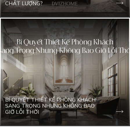
CHẤT LƯỢNG?
BÍ QUYẾT THIẾT KẾ PHÒNG KHÁCH
SANG TRỌNG NHƯNG KHÔNG BAO
GIỜ LỖI THỜI