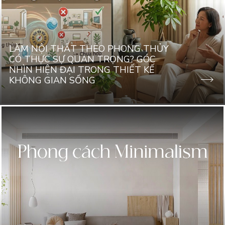
LÀM NỘI THẤT THEO PHONG THỦY
CÓ THỰC SỰ QUAN TRỌNG? GÓC
NHÌN HIỆN ĐẠI TRONG THIẾT KẾ
KHÔNG GIAN SỐNG