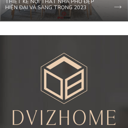
THIẾT KẾ NỘI THẤT NHÀ PHỐ ĐẸP
HIỆN ĐẠI VÀ SANG TRỌNG 2023