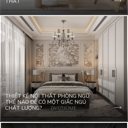
THẤT
THIẾT KẾ NỘI THẤT PHÒNG NGỦ
THẾ NÀO ĐỂ CÓ MỘT GIẤC NGỦ
CHẤT LƯỢNG?