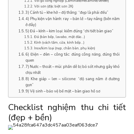
Với gỗ công nghiệp (Laminate/Melamine/Veneer)
Với sơn (đặc biệt sơn 2K)
3) Cánh tủ – khe hở – độ thẳng: “đẹp là phải đều”
4) Phụ kiện vận hành: ray – bản lề – tay nâng (bền nằm
ở đây)
5) Đá – kính – kim loại: kiểm đúng “chi tiết bàn giao”
Đá (bàn bếp, lavabo, mặt đảo…)
Kính (vách tắm, cửa, kính bếp…)
Inox/kim loại (nẹp, chân bàn, phụ kiện)
6) Điện – đèn – công tắc: đúng công năng, đúng thói
quen
7) Nước – thoát – mùi: phần dễ bị bỏ sót nhưng gây khó
chịu nhất
8) Khe giáp – len – silicone: “độ sang nằm ở đường
gọn”
9) Vệ sinh – bảo vệ bề mặt – bàn giao hồ sơ
Checklist nghiệm thu chi tiết
(đẹp + bền)