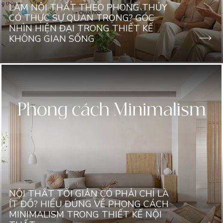
LÀM NỘI THẤT THEO PHONG THỦY
CÓ THỰC SỰ QUAN TRỌNG? GÓC
NHÌN HIỆN ĐẠI TRONG THIẾT KẾ
KHÔNG GIAN SỐNG
NỘI THẤT TỐI GIẢN CÓ PHẢI CHỈ LÀ
ÍT ĐỒ? HIỂU ĐÚNG VỀ PHONG CÁCH
MINIMALISM TRONG THIẾT KẾ NỘI