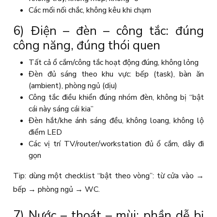
Các mối nối chắc, không kêu khi chạm
6) Điện – đèn – công tắc: đúng
công năng, đúng thói quen
Tất cả ổ cắm/công tắc hoạt động đúng, không lỏng
Đèn đủ sáng theo khu vực: bếp (task), bàn ăn
(ambient), phòng ngủ (dịu)
Công tắc điều khiển đúng nhóm đèn, không bị “bật
cái này sáng cái kia”
Đèn hắt/khe ánh sáng đều, không loang, không lộ
điểm LED
Các vị trí TV/router/workstation đủ ổ cắm, dây đi
gọn
Tip: dùng một checklist “bật theo vòng”: từ cửa vào →
bếp → phòng ngủ → WC.
7) Nước – thoát – mùi: phần dễ bị