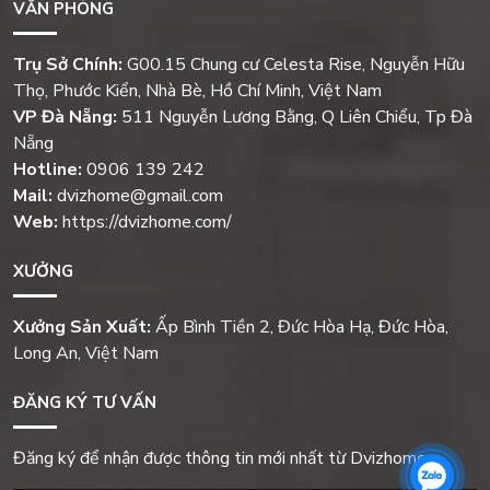
VĂN PHÒNG
Trụ Sở Chính:
G00.15 Chung cư Celesta Rise, Nguyễn Hữu
Thọ, Phước Kiển, Nhà Bè, Hồ Chí Minh, Việt Nam
VP Đà Nẵng:
511 Nguyễn Lương Bằng, Q Liên Chiểu, Tp Đà
Nẵng
Hotline:
0906 139 242
Mail:
dvizhome@gmail.com
Web:
https://dvizhome.com/
XƯỞNG
Xưởng Sản Xuất:
Ấp Bình Tiền 2, Đức Hòa Hạ, Đức Hòa,
Long An, Việt Nam
ĐĂNG KÝ TƯ VẤN
Đăng ký để nhận được thông tin mới nhất từ Dvizhome