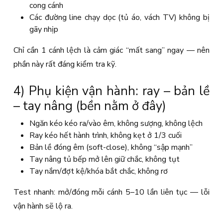
cong cánh
Các đường line chạy dọc (tủ áo, vách TV) không bị
gãy nhịp
Chỉ cần 1 cánh lệch là cảm giác “mất sang” ngay — nên
phần này rất đáng kiểm tra kỹ.
4) Phụ kiện vận hành: ray – bản lề
– tay nâng (bền nằm ở đây)
Ngăn kéo kéo ra/vào êm, không sượng, không lệch
Ray kéo hết hành trình, không kẹt ở 1/3 cuối
Bản lề đóng êm (soft-close), không “sập mạnh”
Tay nâng tủ bếp mở lên giữ chắc, không tụt
Tay nắm/đợt kệ/khóa bắt chắc, không rơ
Test nhanh: mở/đóng mỗi cánh 5–10 lần liên tục — lỗi
vận hành sẽ lộ ra.