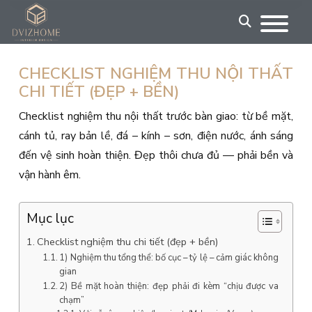
Skip
to
content
CHECKLIST NGHIỆM THU NỘI THẤT
CHI TIẾT (ĐẸP + BỀN)
Checklist nghiệm thu nội thất trước bàn giao: từ bề mặt,
cánh tủ, ray bản lề, đá – kính – sơn, điện nước, ánh sáng
đến vệ sinh hoàn thiện. Đẹp thôi chưa đủ — phải bền và
vận hành êm.
Mục lục
Checklist nghiệm thu chi tiết (đẹp + bền)
1) Nghiệm thu tổng thể: bố cục – tỷ lệ – cảm giác không
gian
2) Bề mặt hoàn thiện: đẹp phải đi kèm “chịu được va
chạm”