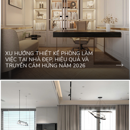
XU HƯỚNG THIẾT KẾ PHÒNG LÀM
VIỆC TẠI NHÀ ĐẸP, HIỆU QUẢ VÀ
TRUYỀN CẢM HỨNG NĂM 2026