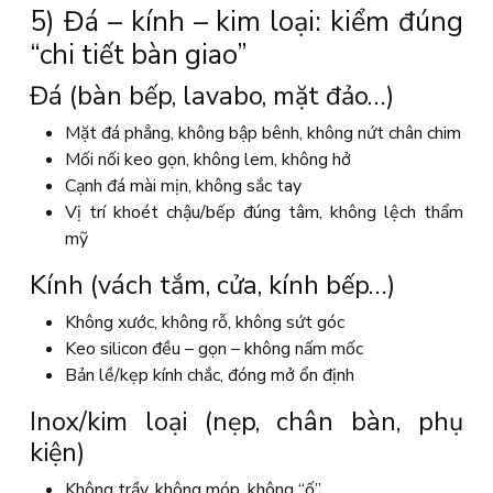
5) Đá – kính – kim loại: kiểm đúng
“chi tiết bàn giao”
Đá (bàn bếp, lavabo, mặt đảo…)
Mặt đá phẳng, không bập bênh, không nứt chân chim
Mối nối keo gọn, không lem, không hở
Cạnh đá mài mịn, không sắc tay
Vị trí khoét chậu/bếp đúng tâm, không lệch thẩm
mỹ
Kính (vách tắm, cửa, kính bếp…)
Không xước, không rỗ, không sứt góc
Keo silicon đều – gọn – không nấm mốc
Bản lề/kẹp kính chắc, đóng mở ổn định
Inox/kim loại (nẹp, chân bàn, phụ
kiện)
Không trầy, không móp, không “ố”