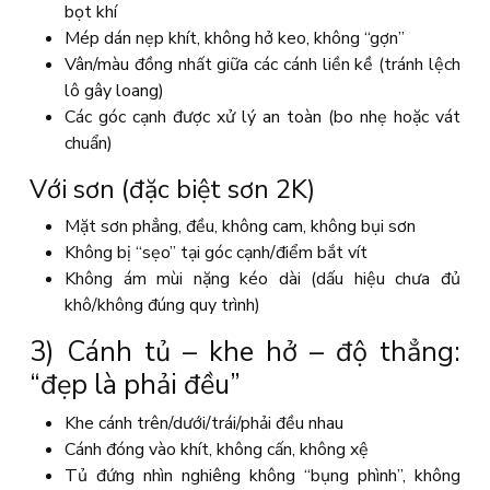
bọt khí
Mép dán nẹp khít, không hở keo, không “gợn”
Vân/màu đồng nhất giữa các cánh liền kề (tránh lệch
lô gây loang)
Các góc cạnh được xử lý an toàn (bo nhẹ hoặc vát
chuẩn)
Với sơn (đặc biệt sơn 2K)
Mặt sơn phẳng, đều, không cam, không bụi sơn
Không bị “sẹo” tại góc cạnh/điểm bắt vít
Không ám mùi nặng kéo dài (dấu hiệu chưa đủ
khô/không đúng quy trình)
3) Cánh tủ – khe hở – độ thẳng:
“đẹp là phải đều”
Khe cánh trên/dưới/trái/phải đều nhau
Cánh đóng vào khít, không cấn, không xệ
Tủ đứng nhìn nghiêng không “bụng phình”, không