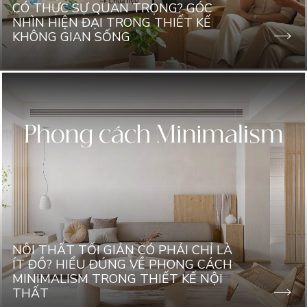
CÓ THỰC SỰ QUAN TRỌNG? GÓC
NHÌN HIỆN ĐẠI TRONG THIẾT KẾ
KHÔNG GIAN SỐNG
NỘI THẤT TỐI GIẢN CÓ PHẢI CHỈ LÀ
ÍT ĐỒ? HIỂU ĐÚNG VỀ PHONG CÁCH
MINIMALISM TRONG THIẾT KẾ NỘI
THẤT