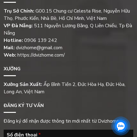
Trụ Sở Chính:
G00.15 Chung cư Celesta Rise, Nguyễn Hữu
Thọ, Phước Kiển, Nhà Bè, Hồ Chí Minh, Việt Nam
VP Đà Nẵng:
511 Nguyễn Lương Bằng, Q Liên Chiểu, Tp Đà
Nẵng
Hotline:
0906 139 242
Mail:
dvizhome@gmail.com
Web:
https://dvizhome.com/
XƯỞNG
Xưởng Sản Xuất:
Ấp Bình Tiền 2, Đức Hòa Hạ, Đức Hòa,
Long An, Việt Nam
ĐĂNG KÝ TƯ VẤN
Đăng ký để nhận được thông tin mới nhất từ Dvizhome
Số điện thoại
*