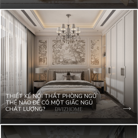
THIẾT KẾ NỘI THẤT PHÒNG NGỦ
THẾ NÀO ĐỂ CÓ MỘT GIẤC NGỦ
CHẤT LƯỢNG?