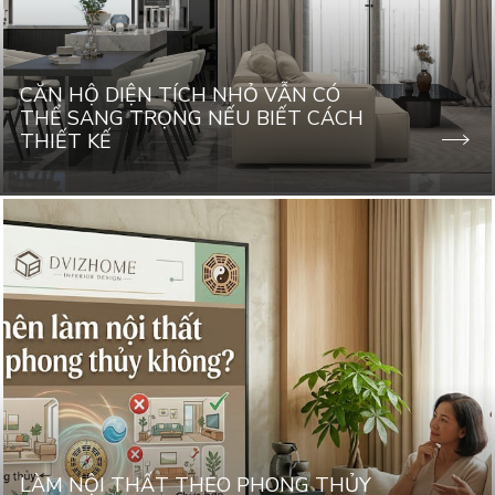
CĂN HỘ DIỆN TÍCH NHỎ VẪN CÓ
THỂ SANG TRỌNG NẾU BIẾT CÁCH
THIẾT KẾ
LÀM NỘI THẤT THEO PHONG THỦY