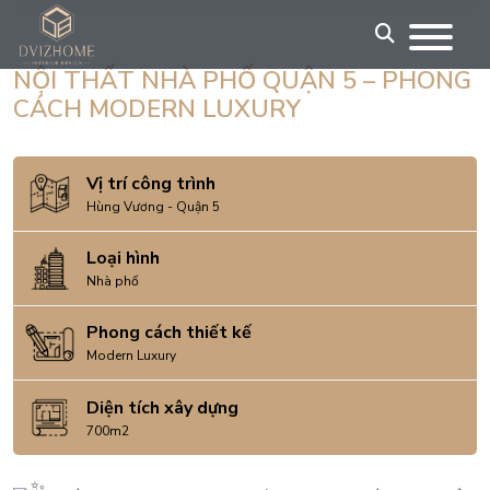
Skip
to
content
NỘI THẤT NHÀ PHỐ QUẬN 5 – PHONG
CÁCH MODERN LUXURY
Vị trí công trình
Hùng Vương - Quận 5
Loại hình
Nhà phố
Phong cách thiết kế
Modern Luxury
Diện tích xây dựng
700m2