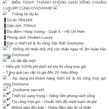
BIẾN 700M² THÀNH KHÔNG GIAN SỐNG CHUẨN
LUXURY CÙNG DVIZHOME!
Thông tin dự án
▐ Dự án: Nhà phố
▐ Diện tích: 700m2
▐ Địa điểm: Hùng Vương – Quận 5 – Hồ Chí Minh
▐ Phong cách: Modern Luxury
▐ Đơn vị thiết kế & thi công: Nội thất Dvizhome
Không chỉ nhận nhà, mà còn nhận ngay tổ ấm hoàn hảo
cùng Dvizhome!
Ưu đãi đặc biệt
– Miễn phí 100% phí thiết kế khi thi công trọn gói
– Tặng quà cao cấp trị giá đến 20 triệu đồng
Áp dụng khi khách hàng thiết kế & thi công trọn gói
cùng Dvizhome
Dvizhome cam kết:
Thiết kế sang trọng – Nâng tầm phong cách sống
Thi công trọn gói – Chuẩn tiến độ, minh bạch chi phí
Không gian độc bản – Mang đậm dấu ấn cá nhân