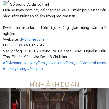
Số lượng ưu đãi có hạn!
Liên hệ ngay hôm nay để nhận bản vẽ 3D miễn phí và bắt đầu
hành trình kiến tạo tổ ấm trong mơ của bạn.
————————————–
Dvizhome Interior – Kiến tạo không gian, nâng tầm trải
nghiệm
Website:
dvizhome.com
Hotline: 090 613 92 42
Văn phòng: G00.15 Chung cư Celesta Rise, Nguyễn Hữu
Thọ, Phước Kiển, Nhà Bè, Hồ Chí Minh
#Dvizhome
#LuxuryDesign
#InteriorDesign
#ModernLuxury
#LuxuryLiving
#Nhapho
HÌNH ẢNH DỰ ÁN