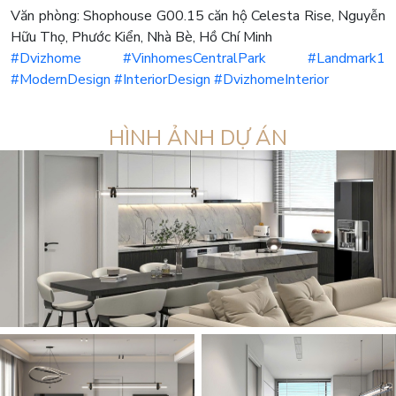
Văn phòng: Shophouse G00.15 căn hộ Celesta Rise, Nguyễn
Hữu Thọ, Phước Kiển, Nhà Bè, Hồ Chí Minh
#Dvizhome
#VinhomesCentralPark
#Landmark1
#ModernDesign
#InteriorDesign
#DvizhomeInterior
HÌNH ẢNH DỰ ÁN