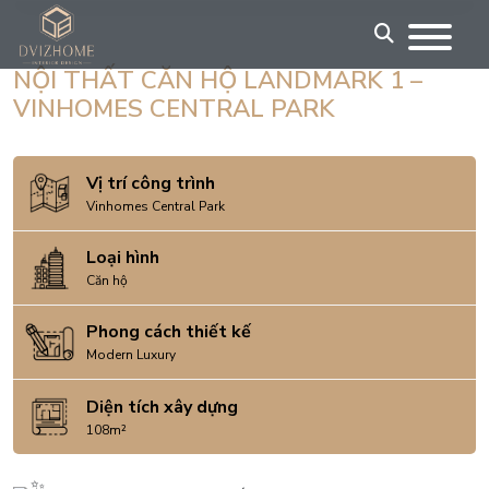
Skip
to
content
NỘI THẤT CĂN HỘ LANDMARK 1 –
VINHOMES CENTRAL PARK
Vị trí công trình
Vinhomes Central Park
Loại hình
Căn hộ
Phong cách thiết kế
Modern Luxury
Diện tích xây dựng
108m²