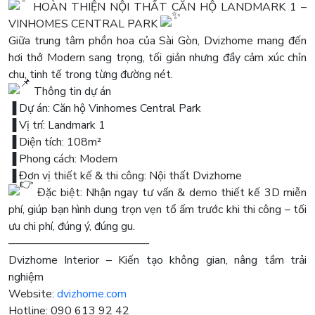
HOÀN THIỆN NỘI THẤT CĂN HỘ LANDMARK 1 –
VINHOMES CENTRAL PARK
Giữa trung tâm phồn hoa của Sài Gòn, Dvizhome mang đến
hơi thở Modern sang trọng, tối giản nhưng đầy cảm xúc chỉn
chu, tinh tế trong từng đường nét.
Thông tin dự án
▐ Dự án: Căn hộ Vinhomes Central Park
▐ Vị trí: Landmark 1
▐ Diện tích: 108m²
▐ Phong cách: Modern
▐ Đơn vị thiết kế & thi công: Nội thất Dvizhome
Đặc biệt: Nhận ngay tư vấn & demo thiết kế 3D miễn
phí, giúp bạn hình dung trọn vẹn tổ ấm trước khi thi công – tối
ưu chi phí, đúng ý, đúng gu.
————————————–
Dvizhome Interior – Kiến tạo không gian, nâng tầm trải
nghiệm
Website:
dvizhome.com
Hotline: 090 613 92 42