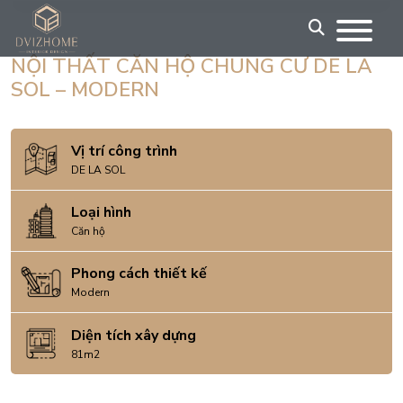
Skip
to
content
NỘI THẤT CĂN HỘ CHUNG CƯ DE LA
SOL – MODERN
Vị trí công trình
DE LA SOL
Loại hình
Căn hộ
Phong cách thiết kế
Modern
Diện tích xây dựng
81m2