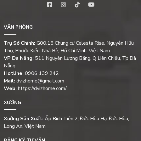
VĂN PHÒNG
Trụ Sở Chính:
G00.15 Chung cư Celesta Rise, Nguyễn Hữu
Thọ, Phước Kiển, Nhà Bè, Hồ Chí Minh, Việt Nam
VP Đà Nẵng:
511 Nguyễn Lương Bằng, Q Liên Chiểu, Tp Đà
Nẵng
Hotline:
0906 139 242
Mail:
dvizhome@gmail.com
Web:
https://dvizhome.com/
XƯỞNG
Xưởng Sản Xuất:
Ấp Bình Tiền 2, Đức Hòa Hạ, Đức Hòa,
Long An, Việt Nam
ĐĂNG KÝ TƯ VẤN