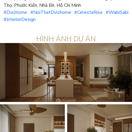
Thọ, Phước Kiển, Nhà Bè, Hồ Chí Minh
#Dvizhome
#NoiThatDvizhome
#CelestaRise
#WabiSabi
#InteriorDesign
HÌNH ẢNH DỰ ÁN