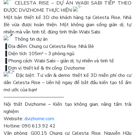
CELESTA RISE – DỰ ÁN WABI SABI TIẾP THEO
ĐƯỢC DVIZHOME THỰC HIỆN
Một bản thiết kế 3D cho khách hàng tại Celesta Rise, Nhà
Bè vừa được hoàn thiện. Một không gian sống giản dị, tự
nhiên mà vẫn tinh tế, đúng tinh thần Wabi Sabi.
Thông tin dự án
▐ Địa điểm: Chung cư Celesta Rise, Nhà Bè
▐ Diện tích: 105m² – 3 phòng ngủ
▐ Phong cách: Wabi Sabi – giản dị, tự nhiên và tinh tế
▐ Đơn vị thiết kế & thi công: Dvizhome
Đặc biệt: Tư vấn & demo thiết kế 3D miễn phí cho cư
dân Celesta Rise – liên hệ ngay để bắt đầu kiến tạo tổ ấm
mơ ước của bạn!
————————————–
Nội thất Dvizhome – Kiến tạo không gian, nâng tầm trải
nghiệm
Website:
dvizhome.com
Hotline: 090 613 92 42
Văn phòng: G00.15 Chung cư Celesta Rise, Nguyễn Hữu