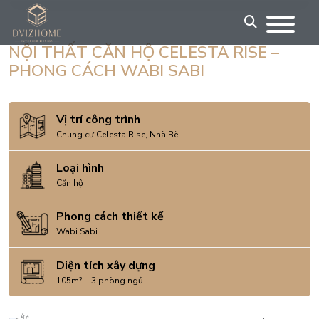
Skip
to
content
NỘI THẤT CĂN HỘ CELESTA RISE –
PHONG CÁCH WABI SABI
Vị trí công trình
Chung cư Celesta Rise, Nhà Bè
Loại hình
Căn hộ
Phong cách thiết kế
Wabi Sabi
Diện tích xây dựng
105m² – 3 phòng ngủ