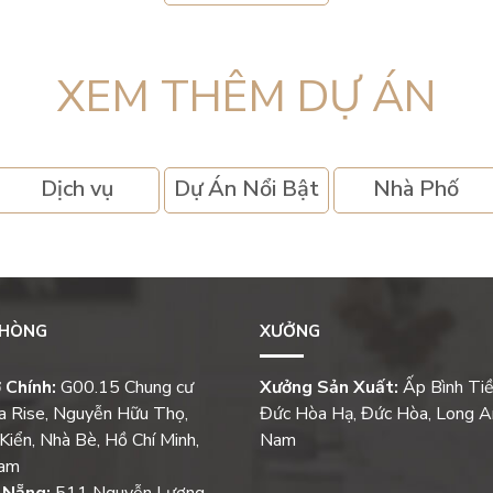
XEM THÊM DỰ ÁN
Dịch vụ
Dự Án Nổi Bật
Nhà Phố
PHÒNG
XƯỞNG
 Chính:
G00.15 Chung cư
Xưởng Sản Xuất:
Ấp Bình Tiề
a Rise, Nguyễn Hữu Thọ,
Đức Hòa Hạ, Đức Hòa, Long An
Kiển, Nhà Bè, Hồ Chí Minh,
Nam
Nam
 Nẵng:
511 Nguyễn Lương