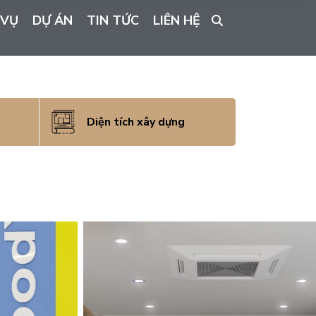
 VỤ
DỰ ÁN
TIN TỨC
LIÊN HỆ
Diện tích xây dựng