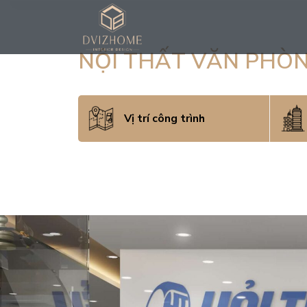
Skip
to
content
NỘI THẤT VĂN PHÒN
Vị trí công trình