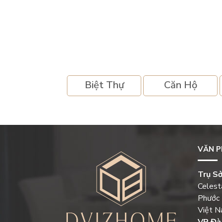
Biệt Thự
Căn Hộ
VĂN 
Trụ Sở
Celest
Phước 
Việt 
VP Đà