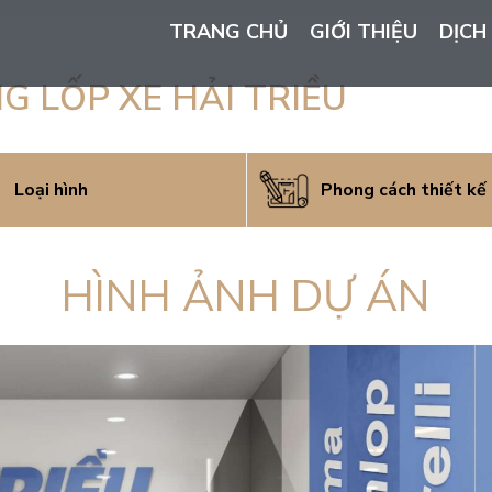
TRANG CHỦ
GIỚI THIỆU
DỊCH
G LỐP XE HẢI TRIỀU
Loại hình
Phong cách thiết kế
HÌNH ẢNH DỰ ÁN