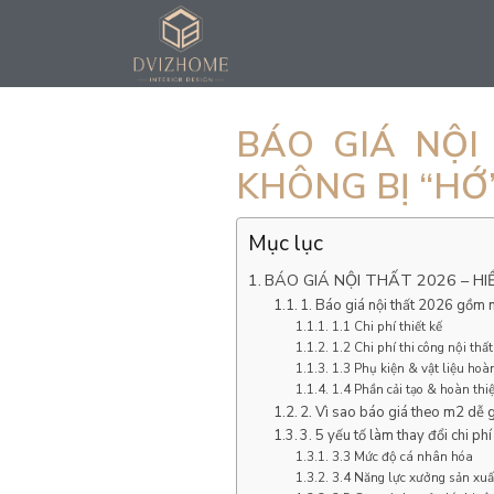
Skip
to
content
BÁO GIÁ NỘI
KHÔNG BỊ “HỚ
Mục lục
BÁO GIÁ NỘI THẤT 2026 – H
1. Báo giá nội thất 2026 gồm 
1.1 Chi phí thiết kế
1.2 Chi phí thi công nội thấ
1.3 Phụ kiện & vật liệu hoà
1.4 Phần cải tạo & hoàn thi
2. Vì sao báo giá theo m2 dễ 
3. 5 yếu tố làm thay đổi chi ph
3.3 Mức độ cá nhân hóa
3.4 Năng lực xưởng sản xuấ