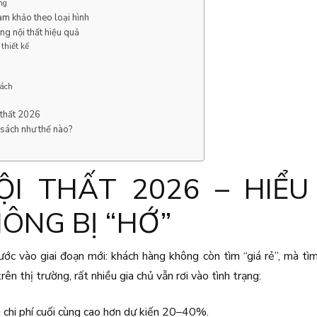
ng
ham khảo theo loại hình
ông nội thất hiệu quả
thiết kế
ách
 thất 2026
sách như thế nào?
ỘI THẤT 2026 – HIỂ
ÔNG BỊ “HỚ”
c vào giai đoạn mới: khách hàng không còn tìm “giá rẻ”, mà tìm 
ên thị trường, rất nhiều gia chủ vẫn rơi vào tình trạng:
chi phí cuối cùng cao hơn dự kiến 20–40%.