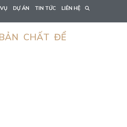
 VỤ
DỰ ÁN
TIN TỨC
LIÊN HỆ
 BẢN CHẤT ĐỂ