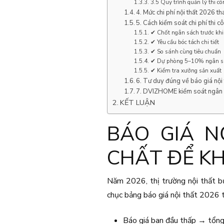
3.5 Quy trình quản lý thi cô
4. Mức chi phí nội thất 2026 t
5. Cách kiểm soát chi phí thi c
✔ Chốt ngân sách trước khi 
✔ Yêu cầu bóc tách chi tiết
✔ So sánh cùng tiêu chuẩn
✔ Dự phòng 5–10% ngân s
✔ Kiểm tra xưởng sản xuất
6. Tư duy đúng về báo giá nội
7. DVIZHOME kiểm soát ngân 
KẾT LUẬN
BÁO GIÁ N
CHẤT ĐỂ KH
Năm 2026, thị trường nội thất bướ
chục bảng báo giá nội thất 2026 tr
Báo giá ban đầu thấp → tổng 